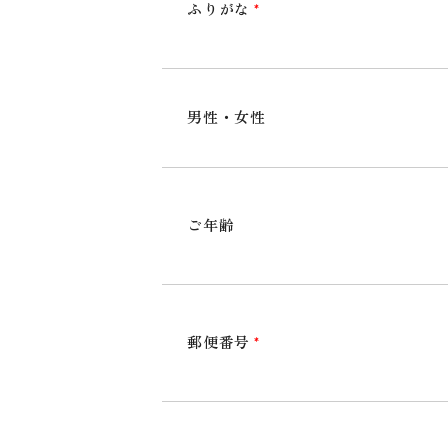
老健について
ふりがな
*
全国老人保健施設協会
ROKENくん マスコットキャラクター
男性・女性
リハビリテーションについて
ご利用について
ご年齢
入所
短期入所
郵便番号
*
通所リハビリ体験利用
ご利用料金
資料請求