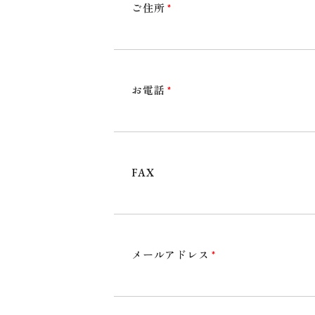
ご住所
*
各職種の紹介
看護職
お電話
*
介護職
介護助手
FAX
リハビリテーション職
支援相談職
事務職
メールアドレス
*
ケアマネージャー
特定技能実習生