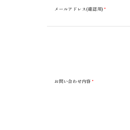
その他保有資格
メールアドレス(確認用)
*
採用情報
看護師
介護福祉士
よくあるご質問
お問い合わせ内容
*
入所
通所
リハビリテーション