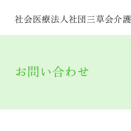
法人案内
社会医療法人社団三草会介護
理念
沿革
関連施設案内
お問い合わせ
施設概要
法人保育園
施設案内・おしらせ
施設規程等