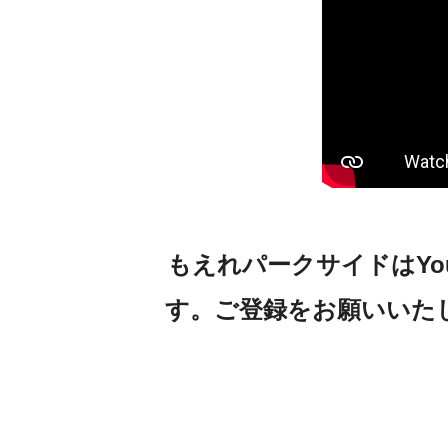
職員研修一覧
年末年始のお休みについて
地域推進室からのお知らせ
施設掲示板
災害発生状況
もえれパークサイドはYouTu
ハザードマップ
す。ご登録をお願いいた
新型肺炎ウィルス研修
委員会研修
ご意見ボックス回答