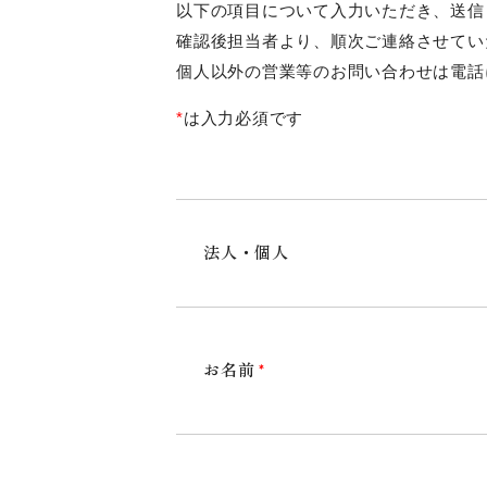
以下の項目について入力いただき、送信
施設内ポリシー
確認後担当者より、順次ご連絡させてい
協力医療機関
個人以外の営業等のお問い合わせは電話
各種サービス時間
*
は入力必須です
面会等について
所定疾患施設療養費算定状況
法人・個人
身体拘束その他の行動制限廃止
介護職員等処遇改善加算の取得状況
電子パンフレット・案内動画
お名前
*
介護老人保健施設とは