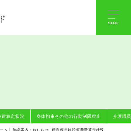
会社概要
ド
施設住所
MENU
お問い合わせ
養費算定状況
身体拘束その他の行動制限廃止
介護職
ーム
施設案内・おしらせ
所定疾患施設療養費算定状況