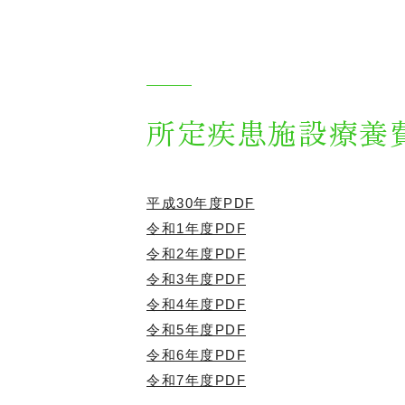
施設内ポリシー
協力医療機関
各種サービス時間
所定疾患施設療養
面会等について
所定疾患施設療養費算定状況
平成30年度PDF
身体拘束その他の行動制限廃止
令和1年度PDF
介護職員等処遇改善加算の取得状況
令和2年度PDF
令和3年度PDF
電子パンフレット・案内動画
令和4年度PDF
令和5年度PDF
令和6年度PDF
介護老人保健施設とは
令和7年度PDF