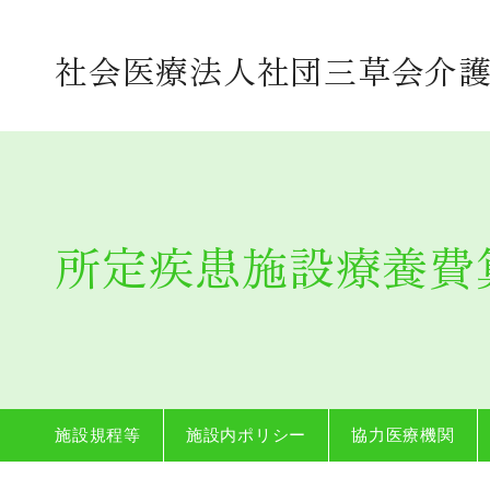
法人案内
社会医療法人社団三草会介護
理念
沿革
関連施設案内
所定疾患施設療養費
施設概要
法人保育園
施設案内・おしらせ
施設規程等
施設内ポリシー
協力医療機関
施設規程等