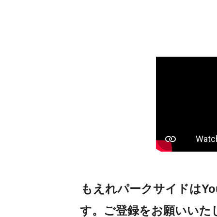
老健について
全国老人保健施設協会
ROKENくん マスコットキャラクター
リハビリテーションについて
ご利用について
入所
短期入所
通所リハビリ体験利用
もえれパークサイドはYouTu
ご利用料金
す。ご登録をお願いいた
資料請求