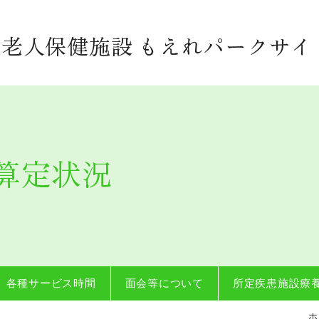
老人保健施設 もえれパークサイ
算定状況
各種サービス時間
面会等について
所定疾患施設療
ホ