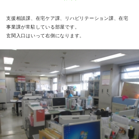
施設内ポリシー
協力医療機関
支援相談課、在宅ケア課、リハビリテーション課、在宅
事業課が常駐している部屋です。
各種サービス時間
玄関入口はいって右側になります。
面会等について
所定疾患施設療養費算定状況
身体拘束その他の行動制限廃止
介護職員等処遇改善加算の取得状況
電子パンフレット・案内動画
介護老人保健施設とは