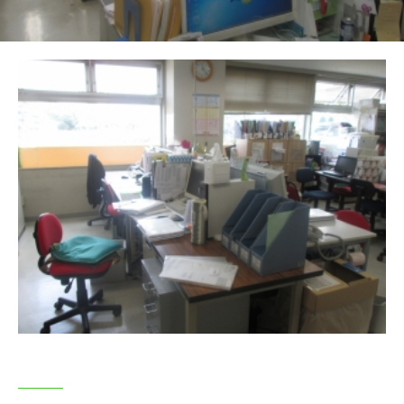
老健について
全国老人保健施設協会
ROKENくん マスコットキャラクター
リハビリテーションについて
ご利用について
入所
短期入所
通所リハビリ体験利用
ご利用料金