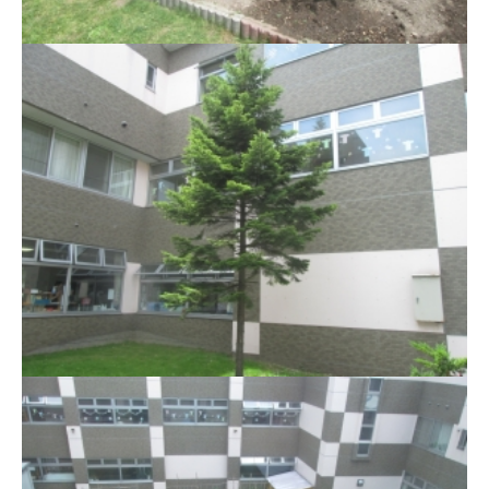
リハビリテーション
お食事
ご利用料金
採用関係
モエレ沼公園
行事スケジュール
最新行事情報
ご利用者様行事
ご利用者用販売