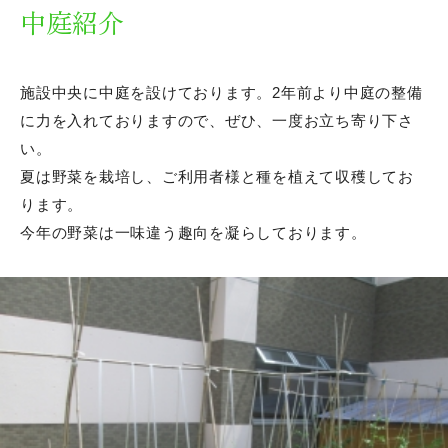
資料請求
中庭紹介
各職種の紹介
施設中央に中庭を設けております。2年前より中庭の整備
に力を入れておりますので、ぜひ、一度お立ち寄り下さ
看護職
い。
夏は野菜を栽培し、ご利用者様と種を植えて収穫してお
介護職
ります。
介護助手
今年の野菜は一味違う趣向を凝らしております。
リハビリテーション職
支援相談職
事務職
ケアマネージャー