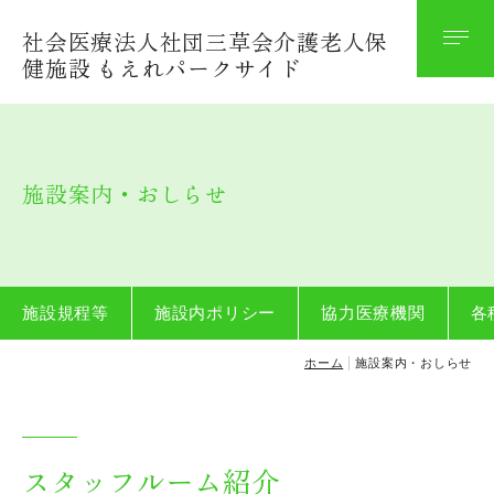
社会医療法人社団三草会介護老人保
法人案内
健施設 もえれパークサイド
理念
沿革
施設案内・おしらせ
関連施設案内
施設概要
法人保育園
施設規程等
施設内ポリシー
協力医療機関
各
ホーム
施設案内・おしらせ
施設案内・おしらせ
施設規程等
スタッフルーム紹介