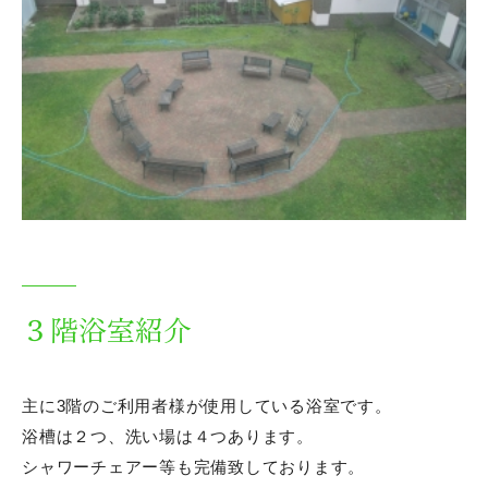
職員行事
職員研修一覧
年末年始のお休みについて
地域推進室からのお知らせ
施設掲示板
災害発生状況
３階浴室紹介
ハザードマップ
新型肺炎ウィルス研修
主に3階のご利用者様が使用している浴室です。
浴槽は２つ、洗い場は４つあります。
委員会研修
シャワーチェアー等も完備致しております。