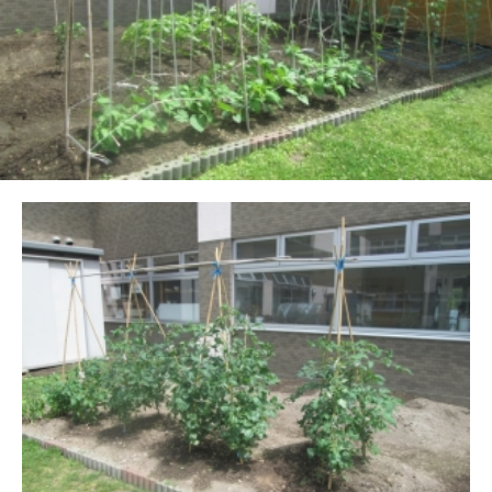
特定技能実習生
その他保有資格
採用情報
看護師
介護福祉士
よくあるご質問
入所
通所