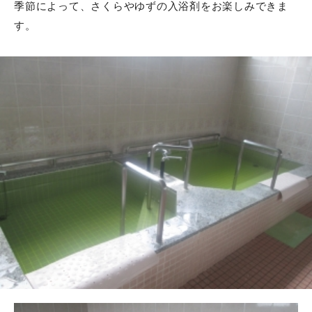
季節によって、さくらやゆずの入浴剤をお楽しみできま
ご意見ボックス回答
す。
もえれパークサイド通信
会社概要
施設住所
お問い合わせ