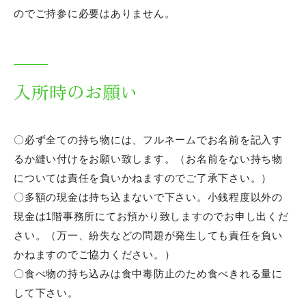
資料請求
のでご持参に必要はありません。
各職種の紹介
入所時のお願い
看護職
介護職
〇必ず全ての持ち物には、フルネームでお名前を記入す
介護助手
るか縫い付けをお願い致します。（お名前をない持ち物
については責任を負いかねますのでご了承下さい。）
リハビリテーション職
〇多額の現金は持ち込まないで下さい。小銭程度以外の
現金は1階事務所にてお預かり致しますのでお申し出くだ
支援相談職
さい。（万一、紛失などの問題が発生しても責任を負い
事務職
かねますのでご協力ください。）
〇食べ物の持ち込みは食中毒防止のため食べきれる量に
ケアマネージャー
して下さい。