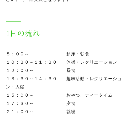
職員行事
職員研修一覧
年末年始のお休みについて
1日の流れ
地域推進室からのお知らせ
８：００～ 起床・朝食
１０：３０～１１：３０ 体操・レクリエーション
施設掲示板
１２：００～ 昼食
災害発生状況
１３：３０～１４：３０ 趣味活動・レクリエーショ
ン・入浴
ハザードマップ
１５：００～ おやつ、ティータイム
１７：３０～ 夕食
新型肺炎ウィルス研修
２１：００～ 就寝
委員会研修