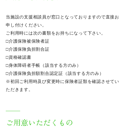
施設内ポリシー
協力医療機関
当施設の支援相談員が窓口となっておりますので直接お
申し付けください。
各種サービス時間
ご利用時には次の書類をお持ちになって下さい。
□介護保険被保険者証
面会等について
□介護保険負担割合証
所定疾患施設療養費算定状況
□資格確認書
□身体障碍者手帳（該当する方のみ）
身体拘束その他の行動制限廃止
□介護保険負担額割合認定証（該当する方のみ）
※初回ご利用時及び変更時に保険者証類を確認させてい
介護職員等処遇改善加算の取得状況
ただきます。
電子パンフレット・案内動画
介護老人保健施設とは
ご用意いただくもの