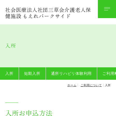
社会医療法人社団三草会介護老人保
法人案内
健施設 もえれパークサイド
理念
沿革
入所
関連施設案内
施設概要
法人保育園
入所
短期入所
通所リハビリ体験利用
ご利用
ホーム
ご利用について
入所
施設案内・おしらせ
施設規程等
入所お申込方法