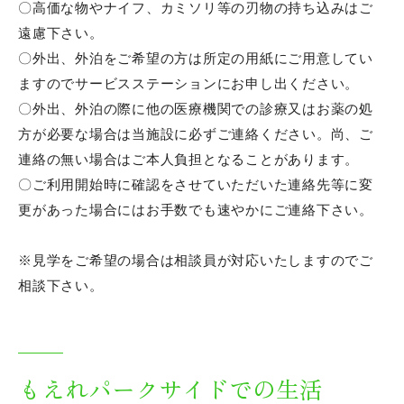
〇高価な物やナイフ、カミソリ等の刃物の持ち込みはご
特定技能実習生
遠慮下さい。
〇外出、外泊をご希望の方は所定の用紙にご用意してい
その他保有資格
ますのでサービスステーションにお申し出ください。
〇外出、外泊の際に他の医療機関での診療又はお薬の処
採用情報
方が必要な場合は当施設に必ずご連絡ください。尚、ご
連絡の無い場合はご本人負担となることがあります。
看護師
〇ご利用開始時に確認をさせていただいた連絡先等に変
介護福祉士
更があった場合にはお手数でも速やかにご連絡下さい。
※見学をご希望の場合は相談員が対応いたしますのでご
よくあるご質問
相談下さい。
入所
通所
もえれパークサイドでの生活