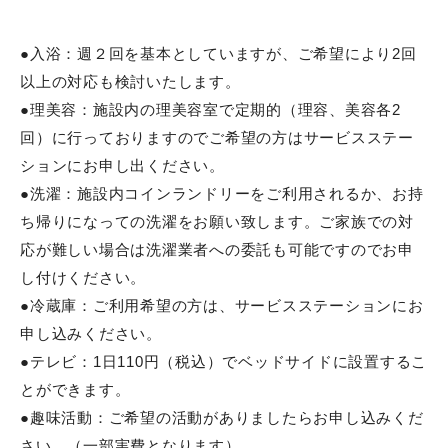
リハビリテーション
お食事
●入浴：週２回を基本としていますが、ご希望により2回
以上の対応も検討いたします。
ご利用料金
●理美容：施設内の理美容室で定期的（理容、美容各2
回）に行っておりますのでご希望の方はサービスステー
採用関係
ションにお申し出ください。
モエレ沼公園
●洗濯：施設内コインランドリーをご利用されるか、お持
ち帰りになっての洗濯をお願い致します。ご家族での対
応が難しい場合は洗濯業者への委託も可能ですのでお申
行事スケジュール
し付けください。
●冷蔵庫：ご利用希望の方は、サービスステーションにお
最新行事情報
申し込みください。
ご利用者様行事
●テレビ：1日110円（税込）でベッドサイドに設置するこ
とができます。
ご利用者用販売
●趣味活動：ご希望の活動がありましたらお申し込みくだ
さい。（一部実費となります）