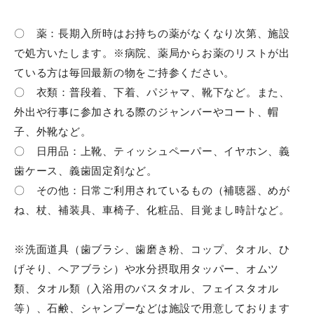
老健について
〇 薬：長期入所時はお持ちの薬がなくなり次第、施設
全国老人保健施設協会
で処方いたします。※病院、薬局からお薬のリストが出
ROKENくん マスコットキャラクター
ている方は毎回最新の物をご持参ください。
〇 衣類：普段着、下着、パジャマ、靴下など。また、
リハビリテーションについて
外出や行事に参加される際のジャンバーやコート、帽
子、外靴など。
〇 日用品：上靴、ティッシュペーパー、イヤホン、義
ご利用について
歯ケース、義歯固定剤など。
入所
〇 その他：日常ご利用されているもの（補聴器、めが
ね、杖、補装具、車椅子、化粧品、目覚まし時計など。
短期入所
※洗面道具（歯ブラシ、歯磨き粉、コップ、タオル、ひ
通所リハビリ体験利用
げそり、ヘアブラシ）や水分摂取用タッパー、オムツ
類、タオル類（入浴用のバスタオル、フェイスタオル
ご利用料金
等）、石鹸、シャンプーなどは施設で用意しております