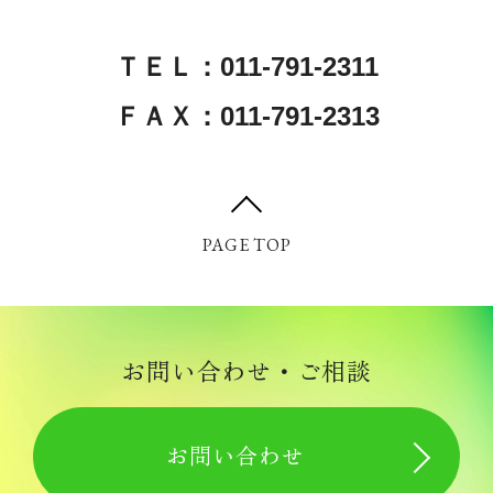
資料請求
ＴＥＬ：011-791-2311
各職種の紹介
ＦＡＸ：011-791-2313
看護職
介護職
PAGE TOP
介護助手
リハビリテーション職
支援相談職
事務職
お問い合わせ
ケアマネージャー