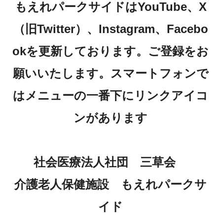
老健について
もえれパークサイドはYouTube、X
（旧Twitter）、Instagram、Facebo
全国老人保健施設協会
okを更新しております。ご登録をお
ROKENくん マスコットキャラクター
願いいたします。スマートフォンで
リハビリテーションについて
はメニューの一番下にリンクアイコ
ご利用について
ンがあります
入所
短期入所
社会医療法人社団 三草会
通所リハビリ体験利用
介護老人保健施設 もえれパークサ
ご利用料金
イド