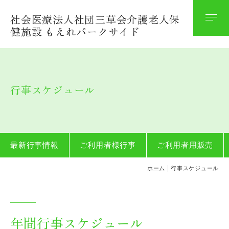
社会医療法人社団三草会介護老人保
法人案内
健施設 もえれパークサイド
理念
沿革
行事スケジュール
関連施設案内
施設概要
法人保育園
最新行事情報
ご利用者様行事
ご利用者用販売
ホーム
行事スケジュール
施設案内・おしらせ
施設規程等
年間行事スケジュール