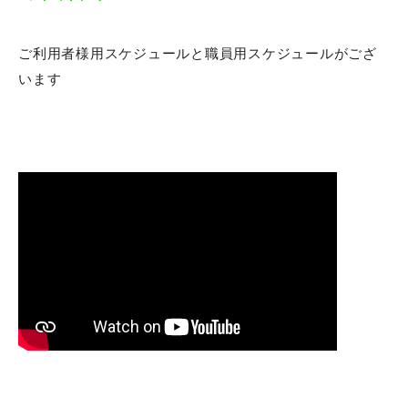
施設内ポリシー
協力医療機関
ご利用者様用スケジュールと職員用スケジュールがござ
います
各種サービス時間
面会等について
所定疾患施設療養費算定状況
身体拘束その他の行動制限廃止
介護職員等処遇改善加算の取得状況
電子パンフレット・案内動画
介護老人保健施設とは